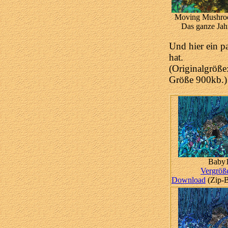
Moving Mushr
Das ganze Jah
Und hier ein pa
hat.
(Originalgröß
Größe 900kb.)
Baby
Vergröß
Download
(Zip-